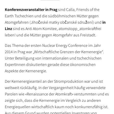
Konferenzveranstalter in Prag
sind Calla, Friends of the
Earth Tschechien und die südböhmischen Mütter gegen
Atomgefahren (Jihočeské matky občanské sdružení) und
in
Linz
sind es Anti Atom Komitee, atomstopp_atomkraftfrei
leben! und die Mütter gegen Atomgefahr aus Freistadt.
Das Thema der ersten Nuclear Energy Conference im Jahr
2014 in Prag war „Wirtschaftliche Grenzen der Kernenergie“.
Unter Beteiligung von internationalen und tschechischen
ExpertInnen diskutierten gerade diese ökonomischen
Aspekte der Kernenergie.
Der Kernenergieanteil an der Stromproduktion war und ist
weltweit rückläufig. In der Vergangenheit häufig verwendete
Parolen wie «Renaissance der Atomkraft» verstummten und es
zeigte sich, dass die Kernenergie im Vergleich zu anderen
Energiequellen wirtschaftlich kaum noch konkurrenzfähig ist.
Aus diesem Grund wurden potentiellen Investoren von