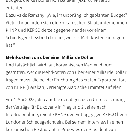
Budgets die Reaktoren von Barakah (4x1400 MWe) zu
errichten.
Dazu Vakis Ramany: „Wie, im ursprünglich geplanten Budget?
Vielmehr befinden sich die koreanischen Staatsunternehmen
KHNP und KEPCO derzeit gegeneinander vor einem
Schiedsgerichtsstreit darüber, wer die Mehrkosten zu tragen
hat.“
Mehrkosten von über einer Milliarde Dollar
Und tatsächlich wird laut koreanischen Medien darum
gestritten, wer die Mehrkosten von über einer Milliarde Dollar
tragen muss, die bei der Errichtung des ersten Exportreaktors
von KHNP (Barakah, Vereinigte Arabische Emirate) anfielen.
Am 7. Mai 2025, also am Tag der abgesagten Unterzeichnung
der Verträge für Dukovany in Prag und 2 Jahre nach
Inbetriebnahme, reichte KHNP den Antrag gegen KEPCO beim
Londoner Schiedsgericht ein. Bei seinem Interview in einem
koreanischen Restaurant in Prag wies der Präsident von