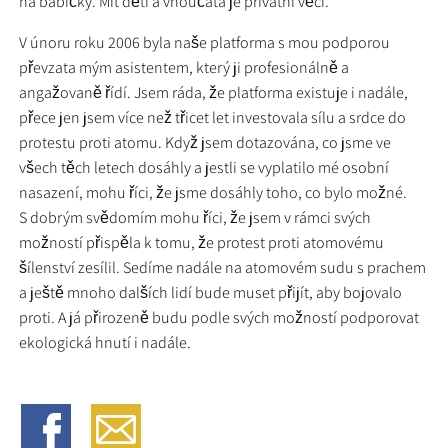
na babičky. Mít děti a vnoučata je privátní věcí.
V únoru roku 2006 byla naše platforma s mou podporou
převzata mým asistentem, který ji profesionálně a
angažovaně řídí. Jsem ráda, že platforma existuje i nadále,
přece jen jsem více než třicet let investovala sílu a srdce do
protestu proti atomu. Když jsem dotazována, co jsme ve
všech těch letech dosáhly a jestli se vyplatilo mé osobní
nasazení, mohu říci, že jsme dosáhly toho, co bylo možné.
S dobrým svědomím mohu říci, že jsem v rámci svých
možností přispěla k tomu, že protest proti atomovému
šílenství zesílil. Sedíme nadále na atomovém sudu s prachem
a ještě mnoho dalších lidí bude muset přijít, aby bojovalo
proti. A já přirozeně budu podle svých možností podporovat
ekologická hnutí i nadále.