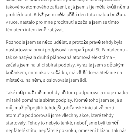
takového atomového zařízení, a já jsem si je měla kvůli němu
prohlédnout. Když jsem měla příští den tuto malou brožuru
v ruce, nastalo pro mne procitnutí a začala jsem se tímto
tématem intenzivně zabývat.
Rozhodla jsem se něco udělat, a protože právě tehdy byla
nastartována první podpisová kampaň proti St. Pantaleonu –
tak se nazývala druhá plánovaná atomová elektrárna –,
začala jsem na ulici sbírat podpisy. Vyrazila jsem s dětským
kočárkem, miminko v kočárku, má větší dcera Stefanie na
místečku na něm, a oslovovala jsem lidi.
Také můj muž mě mnohdy při tom podporoval a moje matka
mi také pomáhala sbírat podpisy. Kromě toho jsem se já a
můj muž připojili k tehdejší „občanské iniciativě proti
atomu“ a podporovali jsme všechny akce, které tehdy
startovaly. Tehdy to nebylo lehké, neboť jsme byli téměř
nepřátelé státu, nepřátelé pokroku, omezení blázni. Tak nás