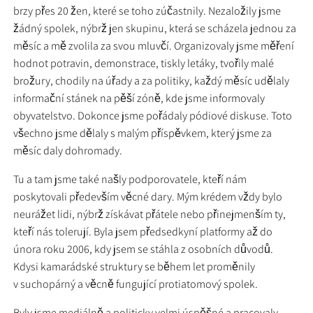
brzy přes 20 žen, které se toho zúčastnily. Nezaložily jsme
žádný spolek, nýbrž jen skupinu, která se scházela jednou za
měsíc a mě zvolila za svou mluvčí. Organizovaly jsme měření
hodnot potravin, demonstrace, tiskly letáky, tvořily malé
brožury, chodily na úřady a za politiky, každý měsíc udělaly
informační stánek na pěší zóně, kde jsme informovaly
obyvatelstvo. Dokonce jsme pořádaly pódiové diskuse. Toto
všechno jsme dělaly s malým příspěvkem, který jsme za
měsíc daly dohromady.
Tu a tam jsme také našly podporovatele, kteří nám
poskytovali především věcné dary. Mým krédem vždy bylo
neurážet lidi, nýbrž získávat přátele nebo přinejmenším ty,
kteří nás tolerují. Byla jsem předsedkyní platformy až do
února roku 2006, kdy jsem se stáhla z osobních důvodů.
Kdysi kamarádské struktury se během let proměnily
v suchopárný a věcně fungující protiatomový spolek.
Byly jsme mediálně a politicky velmi úspěšné a pracovaly