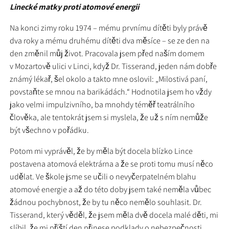
Linecké matky proti atomové energii
Na konci zimy roku 1974 – mému prvnímu dítěti byly právě
dva roky a mému druhému dítěti dva měsíce – se ze den na
den změnil můj život. Pracovala jsem před naším domem
v Mozartově ulici v Linci, když Dr. Tisserand, jeden nám dobře
známý lékař, šel okolo a takto mne oslovil: „Milostivá paní,
povstaňte se mnou na barikádách.“ Hodnotila jsem ho vždy
jako velmi impulzivního, ba mnohdy téměř teatrálního
člověka, ale tentokrát jsem si myslela, že už s ním nemůže
být všechno v pořádku.
Potom mi vyprávěl, že by měla být docela blízko Lince
postavena atomová elektrárna a že se proti tomu musí něco
udělat. Ve škole jsme se učili o nevyčerpatelném blahu
atomové energie a až do této doby jsem také neměla vůbec
žádnou pochybnost, že by tu něco nemělo souhlasit. Dr.
Tisserand, který věděl, že jsem měla dvě docela malé děti, mi
slíbil, že mi příští den přinese podklady o nebezpečnosti