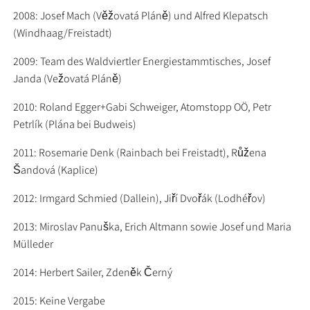
2008: Josef Mach (Věžovatá Pláně) und Alfred Klepatsch
(Windhaag/Freistadt)
2009: Team des Waldviertler Energiestammtisches, Josef
Janda (Vežovatá Pláně)
2010: Roland Egger+Gabi Schweiger, Atomstopp OÖ, Petr
Petrlík (Plána bei Budweis)
2011: Rosemarie Denk (Rainbach bei Freistadt), Růžena
Šandová (Kaplice)
2012: Irmgard Schmied (Dallein), Jiří Dvořák (Lodhéřov)
2013: Miroslav Panuška, Erich Altmann sowie Josef und Maria
Mülleder
2014: Herbert Sailer, Zdeněk Černý
2015: Keine Vergabe