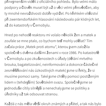
přinejmenším viděli z oficiálního pohledu. Bylo velmi málo
podpory a člověk musel být už o věci velmi přesvědčen, aby
ty mnohé nevraždivosti dobře vydržel. Po křehkém vítězství
při zwentendorfském hlasování následovalo pár klidných let,
až do katastrofy v Černobylu.
Hned po nehodě reaktoru mi volalo několik žen a matek a
zoufale se mne ptalo, co bychom teď mohly udělat? Tím
začala práce „Matek proti atomu“, kterou jsem založila
společně s dvěma dalšími ženami v roce 1986. Po katastrofě
v Černobylu a po zkušenostech s úřady (dělání mrtvého
brouka, bagatelizování, neinformování a dokonce částečné
zesměšňování nás úzkostlivých matek) jsme si řekly, že si
musíme pomoci samy. Také jsme chtěly pomoci postiženým
lidem v (tehdejším) Sovětském svazu. Společně jsme se
jednoduše cítily silnější a nenechaly jsme se politiky a
úředníky už tak odsouvat stranou.
Každá z nás měla větší okruh známých a přátel, a tak nás bylo