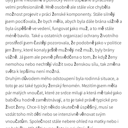
velmi profesionálně. Mně osobně ale stále více chyběla
možnost projevit v práci ženské komponenty. Stále silněji
jsem pociťovala, že bych měla, abych byla dále brána vážně a
byla úspěšně ve vedení, fungovat jako muž, a to mě stále
méně bavilo. Také u ostatních organizací ochrany životního
prostředí jsem častěji pozorovala, že podobně jako v politice
jen ženy, které konaly ještě mužněji než muži, byly brány
vážně. Já jsem ale pevně přesvědčena o tom, že když ženy
nemohou nebo nechtějí vložit svou ženskou sílu, tak změna
světa k lepšímu není možná.
Druhým důvodem mého odstoupení byla rodinná situace, a
toto je asi také typicky ženský fenomén. Mezitím jsem měla
pár malých vnoučat, které ze srdce miluji a která mě také jako
babičku hodně zaměstnávají, a to je také právě typické pro
život ženy. Chce-li být někdo skutečně úspěšný, musí se
vzdát toho mít děti nebo se intenzivně věnovat svým
vnoučatům. Společnost stále nebere ohled na matky nebo i