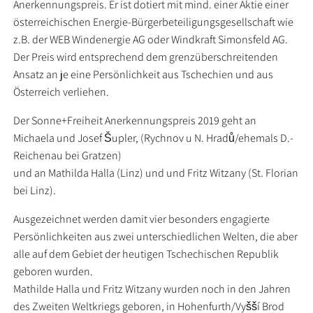
Anerkennungspreis. Er ist dotiert mit mind. einer Aktie einer
österreichischen Energie-Bürgerbeteiligungsgesellschaft wie
z.B. der WEB Windenergie AG oder Windkraft Simonsfeld AG.
Der Preis wird entsprechend dem grenzüberschreitenden
Ansatz an je eine Persönlichkeit aus Tschechien und aus
Österreich verliehen.
Der Sonne+Freiheit Anerkennungspreis 2019 geht an
Michaela und Josef Šupler, (Rychnov u N. Hradů/ehemals D.-
Reichenau bei Gratzen)
und an Mathilda Halla (Linz) und und Fritz Witzany (St. Florian
bei Linz).
Ausgezeichnet werden damit vier besonders engagierte
Persönlichkeiten aus zwei unterschiedlichen Welten, die aber
alle auf dem Gebiet der heutigen Tschechischen Republik
geboren wurden.
Mathilde Halla und Fritz Witzany wurden noch in den Jahren
des Zweiten Weltkriegs geboren, in Hohenfurth/Vyšší Brod