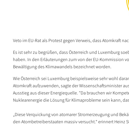
Veto im EU-Rat als Protest gegen Verweis, dass Atomkraft nac
Es ist sehr zu begrüßen, dass Österreich und Luxemburg
haben. In den Erläuterungen zum von der EU-Kommission vor
Bewältigung des Klimawandels bezeichnet worden.
Wie Österreich sei Luxemburg beispielsweise sehr wohl daran 
Atomkraft aufzuwenden, sagte der Wissenschaftsminister au
Ausstieg aus dieser Energiequelle. "Da brauchen wir Kompet
Nuklearenergie die Lösung für Klimaprobleme sein kann, das 
„Diese Verquickung von atomarer Stromerzeugung und Bekä
den Atombetreiberstaaten massiv versucht.“ erinnert Heinz S