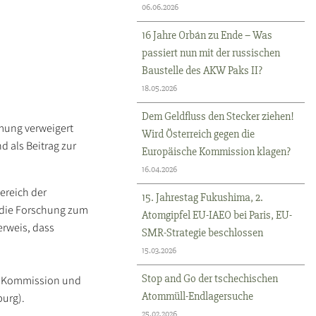
06.06.2026
16 Jahre Orbán zu Ende – Was
passiert nun mit der russischen
Baustelle des AKW Paks II?
18.05.2026
Dem Geldfluss den Stecker ziehen!
mung verweigert
Wird Österreich gegen die
 als Beitrag zur
Europäische Kommission klagen?
16.04.2026
ereich der
15. Jahrestag Fukushima, 2.
 die Forschung zum
Atomgipfel EU-IAEO bei Paris, EU-
erweis, dass
SMR-Strategie beschlossen
15.03.2026
Stop and Go der tschechischen
r Kommission und
Atommüll-Endlagersuche
burg).
25.02.2026