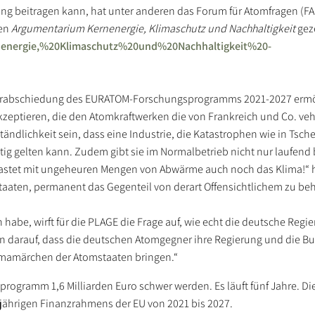
ung beitragen kann, hat unter anderen das Forum für Atomfragen (FA
den
Argumentarium Kernenergie, Klimaschutz und Nachhaltigkeit
geze
ernenergie,%20Klimaschutz%20und%20Nachhaltigkeit%20-
Verabschiedung des EURATOM-Forschungsprogramms 2021-2027 ermög
zeptieren, die den Atomkraftwerken die von Frankreich und Co. v
rständlichkeit sein, dass eine Industrie, die Katastrophen wie in Tsc
ig gelten kann. Zudem gibt sie im Normalbetrieb nicht nur laufend
lastet mit ungeheuren Mengen von Abwärme auch noch das Klima!“ 
staaten, permanent das Gegenteil von derart Offensichtlichem zu be
habe, wirft für die PLAGE die Frage auf, wie echt die deutsche Regi
n darauf, dass die deutschen Atomgegner ihre Regierung und die B
limamärchen der Atomstaaten bringen.“
ogramm 1,6 Milliarden Euro schwer werden. Es läuft fünf Jahre. Die
jährigen Finanzrahmens der EU von 2021 bis 2027.