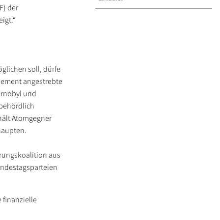
F) der
igt.“
lichen soll, dürfe
ehement angestrebte
hernobyl und
 behördlich
hält Atomgegner
haupten.
erungskoalition aus
undestagsparteien
 finanzielle