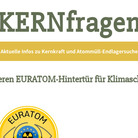
KERNfrage
Aktuelle Infos zu Kernkraft und Atommüll-Endlagersuche
ieren EURATOM-Hintertür für Klimas