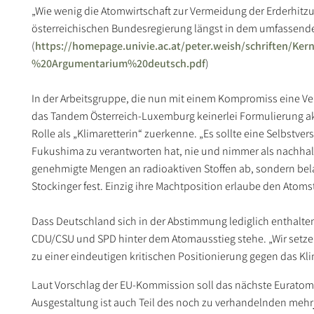
„Wie wenig die Atomwirtschaft zur Vermeidung der Erderhitz
österreichischen Bundesregierung längst in dem umfassen
(
https://homepage.univie.ac.at/peter.weish/schriften/K
%20Argumentarium%20deutsch.pdf
)
In der Arbeitsgruppe, die nun mit einem Kompromiss eine 
das Tandem Österreich-Luxemburg keinerlei Formulierung ak
Rolle als „Klimaretterin“ zuerkenne. „Es sollte eine Selbstve
Fukushima zu verantworten hat, nie und nimmer als nachhalt
genehmigte Mengen an radioaktiven Stoffen ab, sondern be
Stockinger fest. Einzig ihre Machtposition erlaube den Atom
Dass Deutschland sich in der Abstimmung lediglich enthalten 
CDU/CSU und SPD hinter dem Atomausstieg stehe. „Wir setze
zu einer eindeutigen kritischen Positionierung gegen das K
Laut Vorschlag der EU-Kommission soll das nächste Euratompr
Ausgestaltung ist auch Teil des noch zu verhandelnden mehr