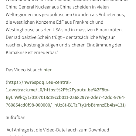
China General Nuclear aus China scheiden in vielen
Weltregionen aus geopolitischen Gründen als Anbieter aus,
die westlichen Konzerne EdF aus Frankreich und
Westinghouse aus den USA sind in massiven Finanznöten.
Der radioaktive Schein trügt – der tatsächliche Weg zur
raschen, kostengünstigen und sicheren Eindämmung der
Klimakrise ist erneuerbar.“
Das Video ist auch
hier
(
https://hwr6spdq.r.eu-central-
1.awstrack.me/L0/https:%2F%2Fyoutu.be%2F8tx-
ByLnWkQ/1/0107018c19ccb011-2a68297e-2de7-42dd-9764-
760854cd0f98-000000/_hUz8t-B1TzFty1rbBtmnzEb4is=131
)
aufrufbar!
Auf Anfrage ist die Video-Datei auch zum Download