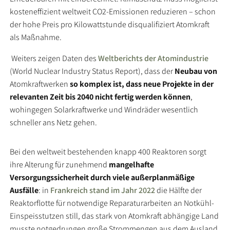
kosteneffizient weltweit CO2-Emissionen reduzieren – schon
der hohe Preis pro Kilowattstunde disqualifiziert Atomkraft
als Maßnahme.
Weiters zeigen Daten des
Weltberichts der Atomindustrie
(World Nuclear Industry Status Report), dass der
Neubau von
Atomkraftwerken
so komplex ist, dass neue Projekte in der
relevanten Zeit bis 2040 nicht fertig werden können
,
wohingegen Solarkraftwerke und Windräder wesentlich
schneller ans Netz gehen.
Bei den weltweit bestehenden knapp 400 Reaktoren sorgt
ihre Alterung für zunehmend
mangelhafte
Versorgungssicherheit durch viele außerplanmäßige
Ausfälle
: in
Frankreich stand im Jahr 2022
die Hälfte der
Reaktorflotte für notwendige Reparaturarbeiten an Notkühl-
Einspeisstutzen still, das stark von Atomkraft abhängige Land
musste notgedrungen große Strommengen aus dem Ausland