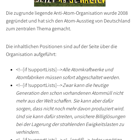
Die zugrunde liegende Anti-Atom-Organisation wurde 2008
gegründet und hat sich den Atom-Ausstieg von Deutschland
zum zentralen Thema gemacht.
Die inhaltlichen Positionen sind auf der Seite über die
Organisation aufgeführt:
<!--[if !supportLists]-->
Alle Atomkraftwerke und
Atomfabriken müssen sofort abgeschaltet werden.
<!--[if !supportLists]-->
Zwar kann die heutige
Generation den schon vorhandenen Atommüll nicht
mehr aus der Welt schaffen. Sie kann aber dafür
sorgen, dass nicht noch mehr davon produziert wird.
Und sie kann dafür streiten, unsichere Billiglösungen
bei der Lagerung der strahlenden Ewigkeitslasten zu
verhindern.
<!--[if !supportLists]--> <!--[endif]-->
Jeder unnötige