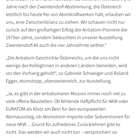
Jahre nach der Zwentendorf-Abstimmung, die Österreich
letztlich bis heute frei von Atomkraftwerken hält, erlauben wir
uns, eine Zwischenbilanz zu ziehen. Wir schauen nicht nur
zurück auf den großartigen Erfolg der Antiatom-Pioniere der
1970er-Jahre, sondern beleuchten in unserer Ausstellung
Zwentendorf.40 auch die vier Jahrzehnte seither.“
„Die Antiatom-Geschichte Österreichs, um die uns nicht
wenige der KollegInnen in anderen Ländern beneiden, wird
vor den Vorhang geholt!“, so Gabriele Schweiger und Roland
Egger, atomstopp_oberoesterreich, zur Ausstellung.
„Ja, es gibt in der antiatomaren Mission immer noch viel zu
viele offene Baustellen: Ob fehlende Haftpflicht für AKW oder
EURATOM als Klotz am Bein für den europaweiten
Atomausstieg, ob Atomstrom-Importe oder Subventionen für
neue AKW… Grund für zufriedenes Zurücklehnen gibt es
nicht. Das werden wir auch nicht tun – versprochen! so