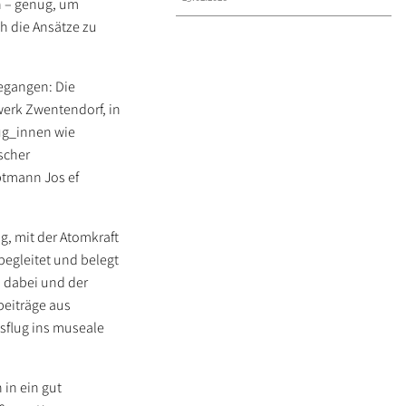
n – genug, um
h die Ansätze zu
gegangen: Die
erk Zwentendorf, in
eug_innen wie
scher
ptmann Jos ef
, mit der Atomkraft
begleitet und belegt
 dabei und der
beiträge aus
sflug ins museale
 in ein gut