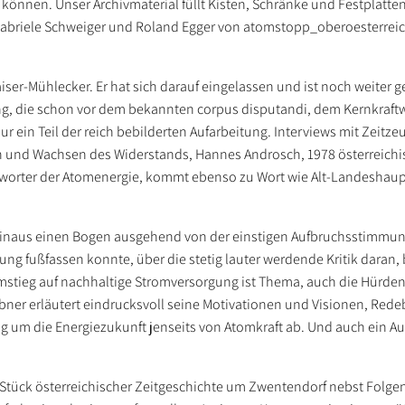
 können. Unser Archivmaterial füllt Kisten, Schränke und Festplatte
Gabriele Schweiger und Roland Egger von atomstopp_oberoesterreic
er-Mühlecker. Er hat sich darauf eingelassen und ist noch weiter 
g, die schon vor dem bekannten corpus disputandi, dem Kernkraftw
r ein Teil der reich bebilderten Aufarbeitung. Interviews mit Zeitz
en und Wachsen des Widerstands, Hannes Androsch, 1978 österreichi
worter der Atomenergie, kommt ebenso zu Wort wie Alt-Landeshau
inaus einen Bogen ausgehend von der einstigen Aufbruchsstimmung
ung fußfassen konnte, über die stetig lauter werdende Kritik daran, 
stieg auf nachhaltige Stromversorgung ist Thema, auch die Hürden
ner erläutert eindrucksvoll seine Motivationen und Visionen, Rede
um die Energiezukunft jenseits von Atomkraft ab. Und auch ein Au
s Stück österreichischer Zeitgeschichte um Zwentendorf nebst Folgen