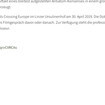
ftakt eines breitest aufgestellten Antiatom-Konsenses in einem gr
erzeugt.
s Crossing Europe im Linzer Ursulinenhof am 30. April 2019. Die Dok
es Filmgespräch davor oder danach. Zur Verfügung steht die profess
isseur.
qrvCVRCAs