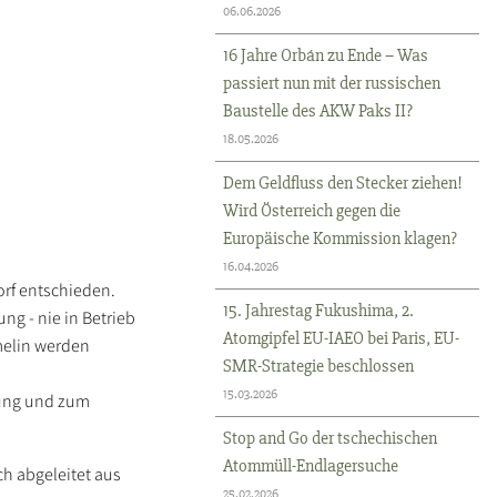
06.06.2026
16 Jahre Orbán zu Ende – Was
passiert nun mit der russischen
Baustelle des AKW Paks II?
18.05.2026
Dem Geldfluss den Stecker ziehen!
Wird Österreich gegen die
Europäische Kommission klagen?
16.04.2026
rf entschieden.
15. Jahrestag Fukushima, 2.
ng - nie in Betrieb
Atomgipfel EU-IAEO bei Paris, EU-
melin werden
SMR-Strategie beschlossen
15.03.2026
dung und zum
Stop and Go der tschechischen
Atommüll-Endlagersuche
ch abgeleitet aus
25.02.2026