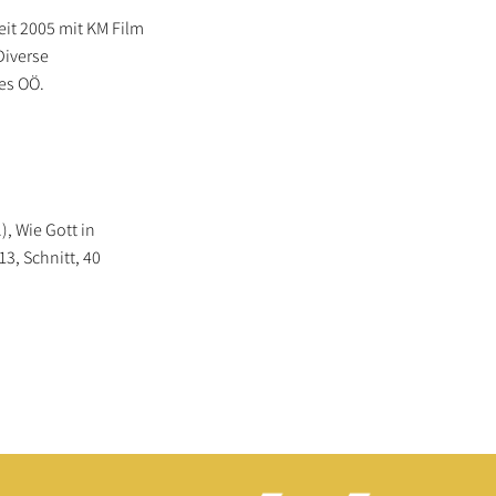
it 2005 mit KM Film
Diverse
es OÖ.
, Wie Gott in
13, Schnitt, 40