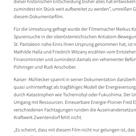
dieser historischen Entscheidung bisher alles hat entwickeln
zumindest ein Stück weit aufbereitet zu werden”, umreißen 
diesem Dokumentarfilm.
Für die Umsetzung gefragt wurde der Filmemacher Markus Kais
Spurensuche in der oberösterreichischen Antiatom-Bewegun
St. Pantaleon nahe Enns ihren Ursprung genommen hat, ist nu
Mathilde Halla und Friedrich Witzany erzählen vom Entsteh
Finanzminister und zumindest damals ein vehementer Befür
Pühringer und Rudi Anschober.
Kaiser- Mühlecker spannt in seiner Dokumentation darüberh
quasi unhinterfragt als tragfähiges Modell der Energieversorg
durch Katastrophen wie Tschernobyl oder Fukushima. Der Um
Umgang mit Ressourcen. Erneuerbare Energie-Pionier Fred Eb
verschiedenen Fachtagungen runden die Auseinandersetzung 
Kraftwerk Zwentendorf fehlt nicht.
„Es scheint, dass mit diesem Film nicht nur gelungen ist, da