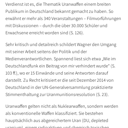
Verdienst ist es, die Thematik Uranwaffen einem breiten
Publikum in Deutschland bekannt gemacht zu haben. So
erwähnt er mehr als 340 Veranstaltungen – Filmvorführungen
mit Diskussionen – durch die über 30.000 Schüler und
Erwachsene erreicht worden sind (S. 126).
Sehr kritisch und detailreich schildert Wagner den Umgang
mit seiner Arbeit seitens der Politik und der
Medienverantwortlichen. Spannend liest sich etwa „Wie im
Deutschlandfunk ein Beitrag von mir verhindert wurde“ (S.
103 ff.), wo er 15 Einwände und seine Antworten darauf
darstellt. Zu Recht kritisiert er die seit Dezember 2014 von
Deutschland in der UN-Generalversammlung praktizierte
Stimmenthaltung zur Uranmunitionsresolution (S. 23).
Uranwaffen gelten nicht als Nuklearwaffen, sondern werden
als konventionelle Waffen klassifiziert. Sie bestehen
hauptsächlich aus abgereichertem Uran (DU, depleted
uranium), einem radioaktiven und chemisch toxischen