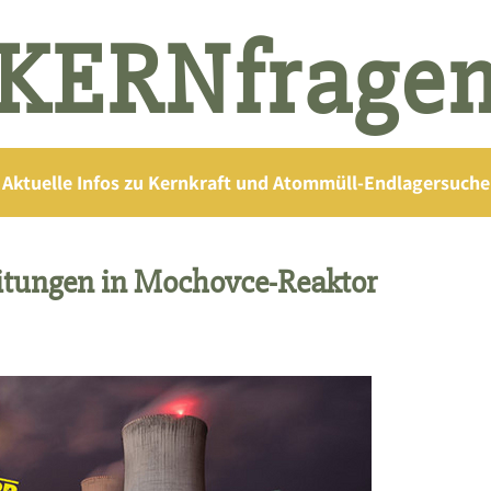
KERNfrage
Aktuelle Infos zu Kernkraft und Atommüll-Endlagersuche
itungen in Mochovce-Reaktor