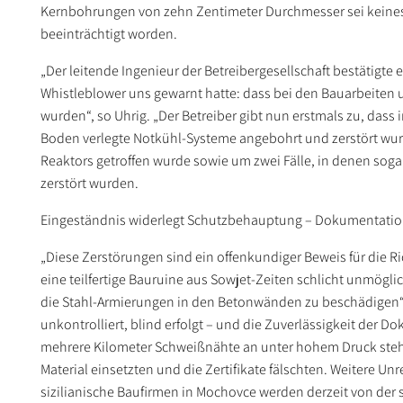
Kernbohrungen von zehn Zentimeter Durchmesser sei keinesfal
beeinträchtigt worden.
„Der leitende Ingenieur der Betreibergesellschaft bestätigt
Whistleblower uns gewarnt hatte: dass bei den Bauarbeiten 
wurden“, so Uhrig. „Der Betreiber gibt nun erstmals zu, dass
Boden verlegte Notkühl-Systeme angebohrt und zerstört wurd
Reaktors getroffen wurde sowie um zwei Fälle, in denen soga
zerstört wurden.
Eingeständnis widerlegt Schutzbehauptung – Dokumentatio
„Diese Zerstörungen sind ein offenkundiger Beweis für die 
eine teilfertige Bauruine aus Sowjet-Zeiten schlicht unmöglic
die Stahl-Armierungen in den Betonwänden zu beschädigen“,
unkontrolliert, blind erfolgt – und die Zuverlässigkeit der D
mehrere Kilometer Schweißnähte an unter hohem Druck stehe
Material einsetzten und die Zertifikate fälschten. Weitere 
sizilianische Baufirmen in Mochovce werden derzeit von der 