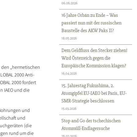
06.06.2026
16 Jahre Orbán zu Ende – Was
passiert nun mit der russischen
Baustelle des AKW Paks II?
18.05.2026
Dem Geldfluss den Stecker ziehen!
Wird Österreich gegen die
Europäische Kommission klagen?
n den „hermetischen
16.04.2026
GLOBAL 2000 Anti-
LOBAL 2000 fordert
15. Jahrestag Fukushima, 2.
on IAEO und die
Atomgipfel EU-IAEO bei Paris, EU-
SMR-Strategie beschlossen
15.03.2026
n Bohrungen und
ellschaft und
Stop and Go der tschechischen
suchgeräten (die
Atommüll-Endlagersuche
ngen rund um die
25.02.2026