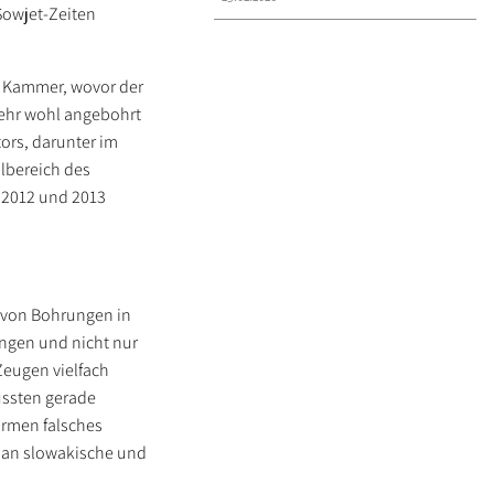
Sowjet-Zeiten
en Kammer, wovor der
sehr wohl angebohrt
tors, darunter im
lbereich des
n 2012 und 2013
e von Bohrungen in
ungen und nicht nur
Zeugen vielfach
mussten gerade
irmen falsches
n an slowakische und