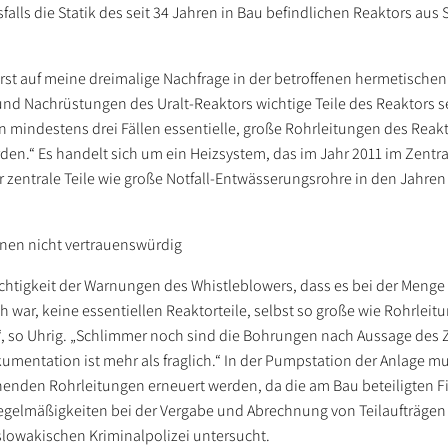
ls die Statik des seit 34 Jahren in Bau befindlichen Reaktors aus 
e erst auf meine dreimalige Nachfrage in der betroffenen hermetisch
und Nachrüstungen des Uralt-Reaktors wichtige Teile des Reaktors 
 in mindestens drei Fällen essentielle, große Rohrleitungen des Reak
en.“ Es handelt sich um ein Heizsystem, das im Jahr 2011 im Zentra
r zentrale Teile wie große Notfall-Entwässerungsrohre in den Jahre
nen nicht vertrauenswürdig
Richtigkeit der Warnungen des Whistleblowers, dass es bei der Meng
h war, keine essentiellen Reaktorteile, selbst so große wie Rohrleit
 so Uhrig. „Schlimmer noch sind die Bohrungen nach Aussage des 
okumentation ist mehr als fraglich.“ In der Pumpstation der Anlage 
nden Rohrleitungen erneuert werden, da die am Bau beteiligten F
Unregelmäßigkeiten bei der Vergabe und Abrechnung von Teilaufträge
slowakischen Kriminalpolizei untersucht.