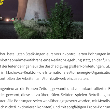
au beteiligten Statik-Ingenieurs vor unkontrollierten Bohrungen i
nbetriebnahmeverfahrens eine Reaktor-Begehung statt, an der für 
t der leitende Ingenieur die Beschädigung großer Rohrleitungen. G
 im Mochovce-Reaktor - die Internationale Atomenergie-Organisati
 Kontrollen der Arbeiten am Atomkraftwerk einzusetzten.
ik-Ingenieur an die Kronen Zeitung gewandt und vor unkontrollierte
es gewarnt, diese sei zu überprüfen. Seitdem spielen Betreiberges
er: Alle Bohrungen seien wohlüberlegt gesetzt worden, mit Metall
sch nicht funktionieren konnten) und mit sorgfältigen Probe-Bohru