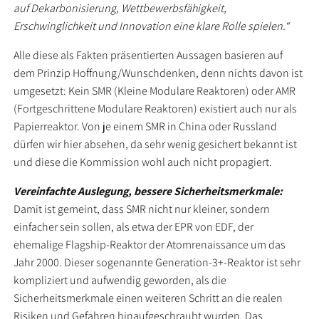
auf Dekarbonisierung, Wettbewerbsfähigkeit,
Erschwinglichkeit und Innovation eine klare Rolle spielen.“
Alle diese als Fakten präsentierten Aussagen basieren auf
dem Prinzip Hoffnung/Wunschdenken, denn nichts davon ist
umgesetzt: Kein SMR (Kleine Modulare Reaktoren) oder AMR
(Fortgeschrittene Modulare Reaktoren) existiert auch nur als
Papierreaktor. Von je einem SMR in China oder Russland
dürfen wir hier absehen, da sehr wenig gesichert bekannt ist
und diese die Kommission wohl auch nicht propagiert.
Vereinfachte Auslegung, bessere Sicherheitsmerkmale:
Damit ist gemeint, dass SMR nicht nur kleiner, sondern
einfacher sein sollen, als etwa der EPR von EDF, der
ehemalige Flagship-Reaktor der Atomrenaissance um das
Jahr 2000. Dieser sogenannte Generation-3+-Reaktor ist sehr
kompliziert und aufwendig geworden, als die
Sicherheitsmerkmale einen weiteren Schritt an die realen
Risiken und Gefahren hinaufgeschraubt wurden. Das