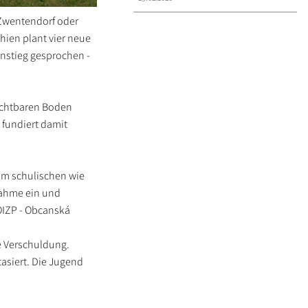
 Zwentendorf oder
hien plant vier neue
nstieg gesprochen -
ruchtbaren Boden
 fundiert damit
im schulischen wie
nahme ein und
OIZP - Obcanská
e Verschuldung.
asiert. Die Jugend