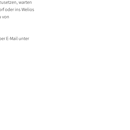
rzusetzen, warten
rf oder ins Welios
u von
er E-Mail unter