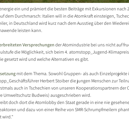
nergie ein und prämiert die besten Beiträge mit Exkursionen nach
uf dem Durchmarsch: Italien will in die Atomkraft einsteigen, Tschec
ler, in Deutschland wird kurz nach dem Ausstieg über den Wiederei
imawende leisten kann.
 verbreiteten Versprechungen
der Atomindustrie bei uns nicht auf f
hulstufe die Möglichkeit, sich beim 4. atomstopp_Jugend-Klimapreis
 gesetzt wird und welche Alternativen es gibt.
rsetzung
mit dem Thema. Sowohl Gruppen- als auch Einzelprojekte 
opp_Geschäftsführer Herbert Stoiber die jungen Menschen zur Teil
erstmals auch in Tschechien von unseren Kooperationspartnern der 
ative Umweltschutz Budweis) ausgeschrieben wird.
reibt doch dort die Atomlobby den Staat gerade in eine nie gesehen
Reaktoren und dazu von einer Reihe von SMR-Schrumpfmeilern phant
 wird."