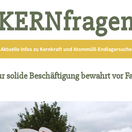
KERNfrage
Aktuelle Infos zu Kernkraft und Atommüll-Endlagersuche
r solide Beschäftigung bewahrt vor 