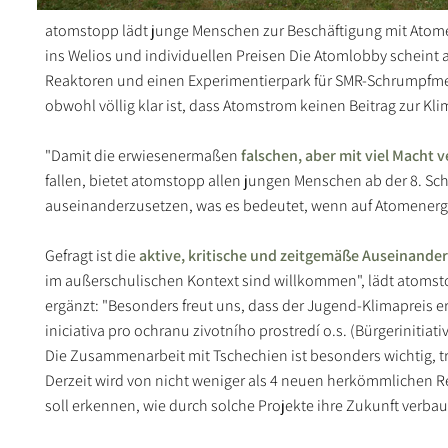
atomstopp lädt junge Menschen zur Beschäftigung mit Atome
ins Welios und individuellen Preisen Die Atomlobby scheint a
Reaktoren und einen Experimentierpark für SMR-Schrumpfmei
obwohl völlig klar ist, dass Atomstrom keinen Beitrag zur Kl
"Damit die erwiesenermaßen
falschen, aber mit viel Macht
fallen, bietet atomstopp allen jungen Menschen ab der 8. Sc
auseinanderzusetzen, was es bedeutet, wenn auf Atomenergie
Gefragt ist die
aktive, kritische und zeitgemäße Auseinande
im außerschulischen Kontext sind willkommen", lädt atomst
ergänzt: "Besonders freut uns, dass der Jugend-Klimapreis 
iniciativa pro ochranu zivotního prostredí o.s. (Bürgeriniti
Die Zusammenarbeit mit Tschechien ist besonders wichtig, t
Derzeit wird von nicht weniger als 4 neuen herkömmlichen 
soll erkennen, wie durch solche Projekte ihre Zukunft verbaut