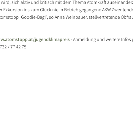
in wird, sich aktiv und kritisch mit dem Thema Atomkraft auseinande
er Exkursion ins zum Glück nie in Betrieb gegangene AKW Zwentendo
 atomstopp_Goodie-Bag!", so Anna Weinbauer, stellvertretende Obfra
w.atomstopp.at/jugendklimapreis
- Anmeldung und weitere Infos p
732 / 77 42 75