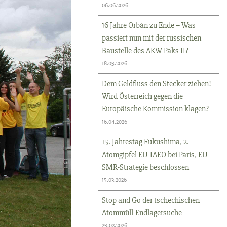
06.06.2026
16 Jahre Orbán zu Ende – Was
passiert nun mit der russischen
Baustelle des AKW Paks II?
18.05.2026
Dem Geldfluss den Stecker ziehen!
Wird Österreich gegen die
Europäische Kommission klagen?
16.04.2026
15. Jahrestag Fukushima, 2.
Atomgipfel EU-IAEO bei Paris, EU-
SMR-Strategie beschlossen
15.03.2026
Stop and Go der tschechischen
Atommüll-Endlagersuche
25.02.2026