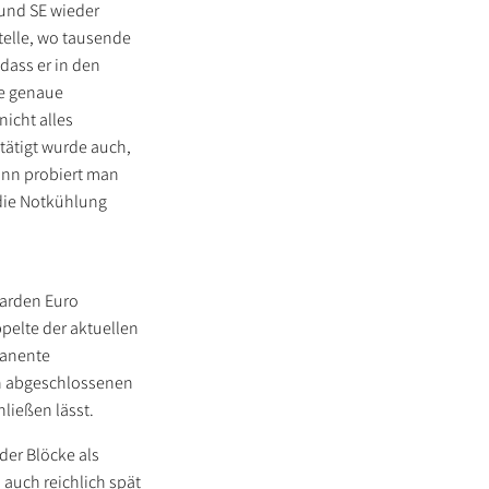
 und SE wieder
stelle, wo tausende
dass er in den
ie genaue
icht alles
stätigt wurde auch,
ann probiert man
r die Notkühlung
iarden Euro
ppelte der aktuellen
manente
un abgeschlossenen
ließen lässt.
der Blöcke als
auch reichlich spät