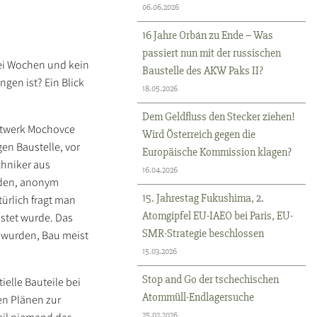
06.06.2026
16 Jahre Orbán zu Ende – Was
passiert nun mit der russischen
wei Wochen und kein
Baustelle des AKW Paks II?
ngen ist? Ein Blick
18.05.2026
Dem Geldfluss den Stecker ziehen!
aftwerk Mochovce
Wird Österreich gegen die
en Baustelle, vor
Europäische Kommission klagen?
chniker aus
16.04.2026
rden, anonym
15. Jahrestag Fukushima, 2.
ürlich fragt man
Atomgipfel EU-IAEO bei Paris, EU-
stet wurde. Das
SMR-Strategie beschlossen
t wurden, Bau meist
15.03.2026
Stop and Go der tschechischen
elle Bauteile bei
Atommüll-Endlagersuche
en Plänen zur
25.02.2026