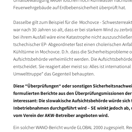
Unfallbewältigung weder löschen noch Kühlwasser nachfüllen
Feuerwehrgebäude auf Erdbebensicherheit überprüft hat.
Dasselbe gilt zum Beispiel für die Mochovce - Schwesterreak
war nach 30 Jahren so alt, dass er bei starkem Wind zu zerb
bei ihrem Ausfall wäre eine Katastrophe nicht auszuschließe
tschechischer EP- Abgeordneter fast einen cholerischen Anfa
Kühltürme in Mochovce. D.h. dass die Sicherheitsprobleme of
Aufsichtsbehörde verheimlicht werden. Die Aufsichtsbehörde 
entscheidet. Sie reagiert aber meist so: Alles ist internatio
Umwelttruppe“ das Gegenteil behaupten.
Diese “Überprüfungen“ oder sonstigen Sicherheitsnachweis
formulierten Berichte aus den Überprüfungsmissionen der 
interessant: Die slowakische Aufsichtsbehörde würde sich
Inbetriebnahmen durchgeführt wird – SE winkt jedoch ab,
vom Verein der AKW-Betreiber angeboten wird.
Ein solcher WANO-Bericht wurde GLOBAL 2000 zugespielt. Recht