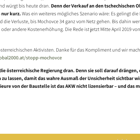
und würgt bis heute dran.
Denn der Verkauf an den tschechischen O
 nur kurz.
Was ein weiteres mögliches Szenario wäre: Es gelingt di
d die Verluste, bis Mochovce 34 ganz vom Netz gehen. Bis dahin we
 oder andere Kostenerhöhung. Die Rede ist jetzt Mitte April 2019 vo
österreichischen Aktivisten. Danke für das Kompliment und wir mache
obal2000.at/stopp-mochovce
ie österreichische Regierung dran. Denn sie soll darauf drängen, 
zu lassen, damit das wahre Ausmaß der Unsicherheit sichtbar wir
eure von der Baustelle ist das AKW nicht lizensierbar – und das m