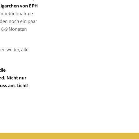
ligarchen von EPH
e Inbetriebnahme
rden noch ein paar
n 6-9 Monaten
n weiter, alle
die
d. Nicht nur
uss ans Licht!