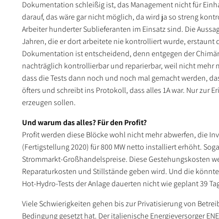
Dokumentation schleißig ist, das Management nicht für Einh
darauf, das wäre gar nicht möglich, da wird ja so streng kont
Arbeiter hunderter Sublieferanten im Einsatz sind. Die Auss
Jahren, die er dort arbeitete nie kontrolliert wurde, ersta
Dokumentation ist entscheidend, denn entgegen der Chimäre, 
nachträglich kontrollierbar und reparierbar, weil nicht mehr 
dass die Tests dann noch und noch mal gemacht werden, das
öfters und schreibt ins Protokoll, dass alles 1A war. Nur zur 
erzeugen sollen.
Und warum das alles? Für den Profit?
Profit werden diese Blöcke wohl nicht mehr abwerfen, die Inve
(Fertigstellung 2020) für 800 MW netto installiert erhöht. So
Strommarkt-Großhandelspreise. Diese Gestehungskosten w
Reparaturkosten und Stillstände geben wird. Und die könnt
Hot-Hydro-Tests der Anlage dauerten nicht wie geplant 39 Ta
Viele Schwierigkeiten gehen bis zur Privatisierung von Betrei
Bedingung gesetzt hat. Der italienische Energieversorger E