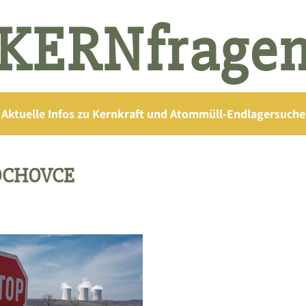
KERNfrage
Aktuelle Infos zu Kernkraft und Atommüll-Endlagersuche
MOCHOVCE