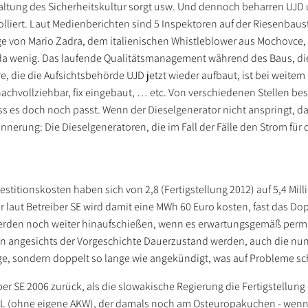
altung des Sicherheitskultur sorgt usw. Und dennoch beharren UJD
rolliert. Laut Medienberichten sind 5 Inspektoren auf der Riesenbau
age von Mario Zadra, dem italienischen Whistleblower aus Mochovce, 
unt da wenig. Das laufende Qualitätsmanagement während des Baus, d
die die Aufsichtsbehörde UJD jetzt wieder aufbaut, ist bei weitem n
nachvollziehbar, fix eingebaut, … etc. Von verschiedenen Stellen be
s es doch noch passt. Wenn der Dieselgenerator nicht anspringt, d
Erinnerung: Die Dieselgeneratoren, die im Fall der Fälle den Strom fü
stitionskosten haben sich von 2,8 (Fertigstellung 2012) auf 5,4 Mill
gar laut Betreiber SE wird damit eine MWh 60 Euro kosten, fast das Do
erden noch weiter hinaufschießen, wenn es erwartungsgemäß per
en angesichts der Vorgeschichte Dauerzustand werden, auch die n
ge, sondern doppelt so lange wie angekündigt, was auf Probleme sch
ber SE 2006 zurück, als die slowakische Regierung die Fertigstellung 
NEL (ohne eigene AKW), der damals noch am Osteuropakuchen - wenn 