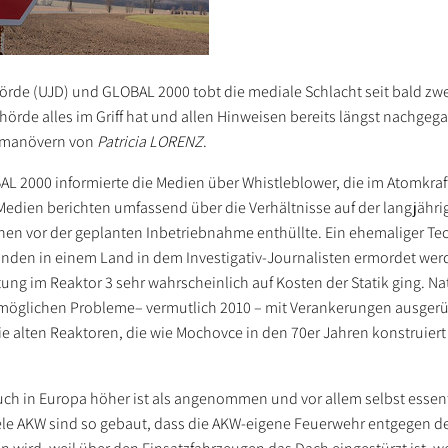
örde (UJD) und GLOBAL 2000 tobt die mediale Schlacht seit bald z
örde alles im Griff hat und allen Hinweisen bereits längst nachgega
gsmanövern von
Patricia LORENZ
.
BAL 2000 informierte die Medien über Whistleblower, die im Atomkr
Medien berichten umfassend über die Verhältnisse auf der langjährig
hen vor der geplanten Inbetriebnahme enthüllte. Ein ehemaliger Te
ründen in einem Land in dem Investigativ-Journalisten ermordet we
ng im Reaktor 3 sehr wahrscheinlich auf Kosten der Statik ging. Nat
 möglichen Probleme– vermutlich 2010 – mit Verankerungen ausgerü
e alten Reaktoren, die wie Mochovce in den 70er Jahren konstruier
ch in Europa höher ist als angenommen und vor allem selbst essenti
 Viele AKW sind so gebaut, dass die AKW-eigene Feuerwehr entgegen d