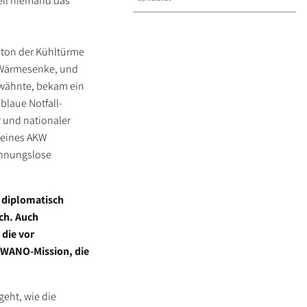
eil niemand das
Beton der Kühltürme
e Wärmesenke, und
erwähnte, bekam ein
blaue Notfall-
r und nationaler
t eines AKW
„ahnungslose
e diplomatisch
ch. Auch
 die vor
 WANO-Mission, die
geht, wie die