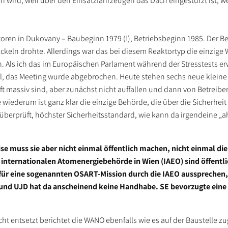
 wird, weil über den Einsatzfahrzeugen das Dach eingestürzt ist, w
toren in Dukovany – Baubeginn 1979 (!), Betriebsbeginn 1985. Der 
röckeln drohte. Allerdings war das bei diesem Reaktortyp die einzig
n. Als ich das im Europäischen Parlament während der Stresstests 
ll, das Meeting wurde abgebrochen. Heute stehen sechs neue kleine 
t massiv sind, aber zunächst nicht auffallen und dann von Betreibe
wiederum ist ganz klar die einzige Behörde, die über die Sicherhei
nal überprüft, höchster Sicherheitsstandard, wie kann da irgendeine 
e muss sie aber nicht einmal öffentlich machen, nicht einmal di
internationalen Atomenergiebehörde in Wien (IAEO) sind öffentli
 für eine sogenannten OSART-Mission durch die IAEO aussprechen,
 und UJD hat da anscheinend keine Handhabe. SE bevorzugte eine
 entsetzt berichtet die WANO ebenfalls wie es auf der Baustelle zu