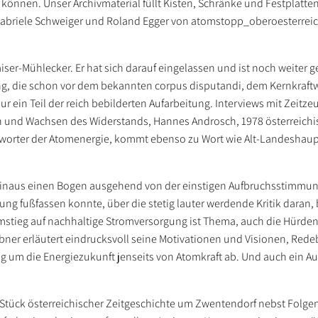
 können. Unser Archivmaterial füllt Kisten, Schränke und Festplatte
Gabriele Schweiger und Roland Egger von atomstopp_oberoesterreic
er-Mühlecker. Er hat sich darauf eingelassen und ist noch weiter 
g, die schon vor dem bekannten corpus disputandi, dem Kernkraftw
r ein Teil der reich bebilderten Aufarbeitung. Interviews mit Zeitz
en und Wachsen des Widerstands, Hannes Androsch, 1978 österreichi
worter der Atomenergie, kommt ebenso zu Wort wie Alt-Landeshau
inaus einen Bogen ausgehend von der einstigen Aufbruchsstimmung
ung fußfassen konnte, über die stetig lauter werdende Kritik daran, 
stieg auf nachhaltige Stromversorgung ist Thema, auch die Hürden
ner erläutert eindrucksvoll seine Motivationen und Visionen, Rede
um die Energiezukunft jenseits von Atomkraft ab. Und auch ein Au
s Stück österreichischer Zeitgeschichte um Zwentendorf nebst Folgen