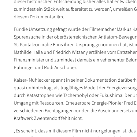
dieser historischen Entscheidung bisher alles hat entwickeln
zumindest ein Stück weit aufbereitet zu werden”, umreißen 
diesem Dokumentarfilm.
Für die Umsetzung gefragt wurde der Filmemacher Markus Kais
Spurensuche in der oberösterreichischen Antiatom-Bewegun
St. Pantaleon nahe Enns ihren Ursprung genommen hat, ist nu
Mathilde Halla und Friedrich Witzany erzählen vom Entsteh
Finanzminister und zumindest damals ein vehementer Befür
Pühringer und Rudi Anschober.
Kaiser- Mühlecker spannt in seiner Dokumentation darüberh
quasi unhinterfragt als tragfähiges Modell der Energieversorg
durch Katastrophen wie Tschernobyl oder Fukushima. Der Um
Umgang mit Ressourcen. Erneuerbare Energie-Pionier Fred Eb
verschiedenen Fachtagungen runden die Auseinandersetzung 
Kraftwerk Zwentendorf fehlt nicht.
„Es scheint, dass mit diesem Film nicht nur gelungen ist, da