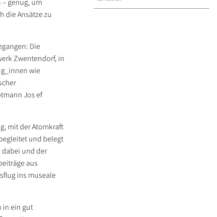
n – genug, um
h die Ansätze zu
gegangen: Die
erk Zwentendorf, in
eug_innen wie
scher
ptmann Jos ef
, mit der Atomkraft
begleitet und belegt
 dabei und der
beiträge aus
sflug ins museale
 in ein gut