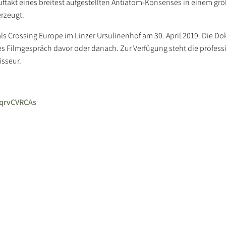
ftakt eines breitest aufgestellten Antiatom-Konsenses in einem gr
erzeugt.
s Crossing Europe im Linzer Ursulinenhof am 30. April 2019. Die Dok
es Filmgespräch davor oder danach. Zur Verfügung steht die profess
isseur.
qrvCVRCAs