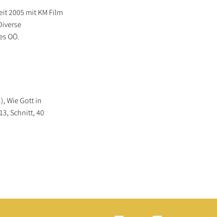
it 2005 mit KM Film
Diverse
es OÖ.
, Wie Gott in
13, Schnitt, 40