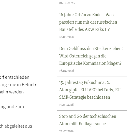
06.06.2026
16 Jahre Orbán zu Ende – Was
passiert nun mit der russischen
Baustelle des AKW Paks II?
18.05.2026
Dem Geldfluss den Stecker ziehen!
Wird Österreich gegen die
Europäische Kommission klagen?
16.04.2026
rf entschieden.
15. Jahrestag Fukushima, 2.
ng - nie in Betrieb
Atomgipfel EU-IAEO bei Paris, EU-
melin werden
SMR-Strategie beschlossen
15.03.2026
dung und zum
Stop and Go der tschechischen
Atommüll-Endlagersuche
ch abgeleitet aus
25.02.2026