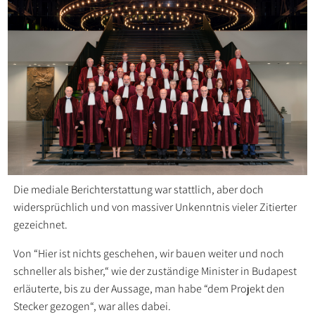
Die mediale Berichterstattung war stattlich, aber doch
widersprüchlich und von massiver Unkenntnis vieler Zitierter
gezeichnet.
Von “Hier ist nichts geschehen, wir bauen weiter und noch
schneller als bisher,“ wie der zuständige Minister in Budapest
erläuterte, bis zu der Aussage, man habe “dem Projekt den
Stecker gezogen“, war alles dabei.