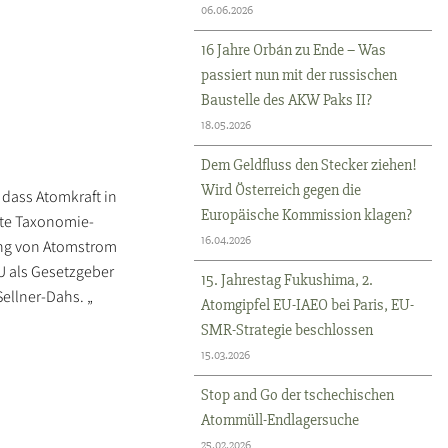
06.06.2026
16 Jahre Orbán zu Ende – Was
passiert nun mit der russischen
Baustelle des AKW Paks II?
18.05.2026
Dem Geldfluss den Stecker ziehen!
Wird Österreich gegen die
 dass Atomkraft in
Europäische Kommission klagen?
nnte Taxonomie-
16.04.2026
ung von Atomstrom
U als Gesetzgeber
15. Jahrestag Fukushima, 2.
ellner-Dahs. „
Atomgipfel EU-IAEO bei Paris, EU-
SMR-Strategie beschlossen
15.03.2026
Stop and Go der tschechischen
Atommüll-Endlagersuche
25.02.2026