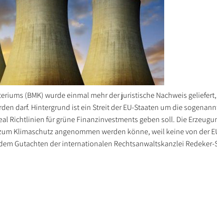
riums (BMK) wurde einmal mehr der juristische Nachweis geliefert,
rden darf. Hintergrund ist ein Streit der EU-Staaten um die sogena
al Richtlinien für grüne Finanzinvestments geben soll. Die Erzeug
trag zum Klimaschutz angenommen werden könne, weil keine von der E
 dem Gutachten der internationalen Rechtsanwaltskanzlei Redeker-S