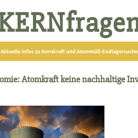
KERNfrage
Aktuelle Infos zu Kernkraft und Atommüll-Endlagersuche
mie: Atomkraft keine nachhaltige Inv