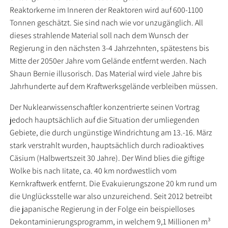
Reaktorkerne im Inneren der Reaktoren wird auf 600-1100
Tonnen geschätzt. Sie sind nach wie vor unzugänglich. All
dieses strahlende Material soll nach dem Wunsch der
Regierung in den nächsten 3-4 Jahrzehnten, spätestens bis
Mitte der 2050er Jahre vom Gelände entfernt werden. Nach
Shaun Bernie illusorisch. Das Material wird viele Jahre bis
Jahrhunderte auf dem Kraftwerksgelände verbleiben müssen.
Der Nuklearwissenschaftler konzentrierte seinen Vortrag
jedoch hauptsächlich auf die Situation der umliegenden
Gebiete, die durch ungünstige Windrichtung am 13.-16. März
stark verstrahlt wurden, hauptsächlich durch radioaktives
Cäsium (Halbwertszeit 30 Jahre). Der Wind blies die giftige
Wolke bis nach Iitate, ca. 40 km nordwestlich vom
Kernkraftwerk entfernt. Die Evakuierungszone 20 km rund um
die Unglücksstelle war also unzureichend. Seit 2012 betreibt
die japanische Regierung in der Folge ein beispielloses
Dekontaminierungsprogramm, in welchem 9,1 Millionen m³