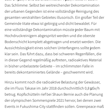
Das Schlimme: Selbst bei weitreichender Dekontamination
der urbanen Gegenden ist eine vollständige Reinigung des
gesamten verstrahlten Gebietes illusorisch. Ein großer Teil der
Gemeinde Iitate etwa ist gebirgig und dicht bewaldet. Für
eine vollständige Dekontamination müsste jeder Baum mit
Hochdruckreinigern abgespritzt werden und die oberste
Bodenschicht komplett abgetragen und ersetzt werden. Die
Aussichtslosigkeit eines solchen Unterfangens sollte jedem
klar sein. Das führt dazu, dass bei schweren Regenfällen, die
in dieser Gegend regelmäßig auftreten, radioaktives Material
in bisher unbelastete Gebiete – im schlimmsten Falle in
bereits dekontaminiertes Gelände – geschwemmt wird.
Hinzu kommt noch die radioaktive Belastung der Gewässer,
die im Fluss Takase im Jahr 2018 durchschnittlich 0,8 μSv/h
betrug. Kopfschütteln rief bei Shaun Bernie auch die Planung
der olympischen Sommerspiele 2021 hervor, bei denen zwei
Events in Fukushima-City stattfinden sollen. Greenpeace maß