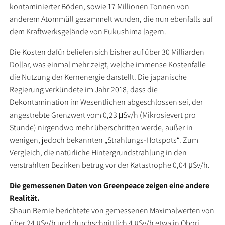
kontaminierter Böden, sowie 17 Millionen Tonnen von
anderem Atommüll gesammelt wurden, die nun ebenfalls auf
dem Kraftwerksgelände von Fukushima lagern.
Die Kosten dafür beliefen sich bisher auf über 30 Milliarden
Dollar, was einmal mehr zeigt, welche immense Kostenfalle
die Nutzung der Kernenergie darstellt. Die japanische
Regierung verkündete im Jahr 2018, dass die
Dekontamination im Wesentlichen abgeschlossen sei, der
angestrebte Grenzwert vom 0,23 μSv/h (Mikrosievert pro
Stunde) nirgendwo mehr überschritten werde, außer in
wenigen, jedoch bekannten „Strahlungs-Hotspots“. Zum
Vergleich, die natürliche Hintergrundstrahlung in den
verstrahlten Bezirken betrug vor der Katastrophe 0,04 μSv/h.
Die gemessenen Daten von Greenpeace zeigen eine andere
Realität.
Shaun Bernie berichtete von gemessenen Maximalwerten von
über 24 μSv/h und durchschnittlich 4 μSv/h etwa in Obori.