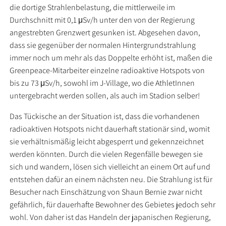
die dortige Strahlenbelastung, die mittlerweile im
Durchschnitt mit 0,1 μSv/h unter den von der Regierung
angestrebten Grenzwert gesunken ist. Abgesehen davon,
dass sie gegenüber der normalen Hintergrundstrahlung
immer noch um mehr als das Doppelte erhöht ist, maßen die
Greenpeace-Mitarbeiter einzelne radioaktive Hotspots von
bis zu 73 μSv/h, sowohl im J-Village, wo die AthletInnen
untergebracht werden sollen, als auch im Stadion selber!
Das Tückische an der Situation ist, dass die vorhandenen
radioaktiven Hotspots nicht dauerhaft stationär sind, womit
sie verhältnismäßig leicht abgesperrt und gekennzeichnet
werden könnten. Durch die vielen Regenfälle bewegen sie
sich und wandern, lösen sich vielleicht an einem Ort auf und
entstehen dafür an einem nächsten neu. Die Strahlung ist für
Besucher nach Einschätzung von Shaun Bernie zwar nicht
gefährlich, für dauerhafte Bewohner des Gebietes jedoch sehr
wohl. Von daher ist das Handeln der japanischen Regierung,