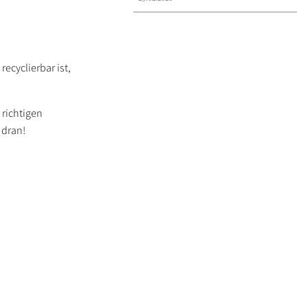
ecyclierbar ist,
 richtigen
 dran!