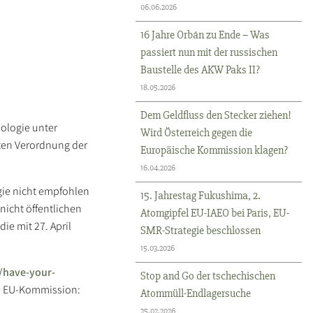
06.06.2026
16 Jahre Orbán zu Ende – Was
passiert nun mit der russischen
Baustelle des AKW Paks II?
18.05.2026
Dem Geldfluss den Stecker ziehen!
nologie unter
Wird Österreich gegen die
bten Verordnung der
Europäische Kommission klagen?
16.04.2026
gie nicht empfohlen
15. Jahrestag Fukushima, 2.
nicht öffentlichen
Atomgipfel EU-IAEO bei Paris, EU-
ie mit 27. April
SMR-Strategie beschlossen
15.03.2026
n/have-your-
Stop and Go der tschechischen
ie EU-Kommission:
Atommüll-Endlagersuche
25.02.2026