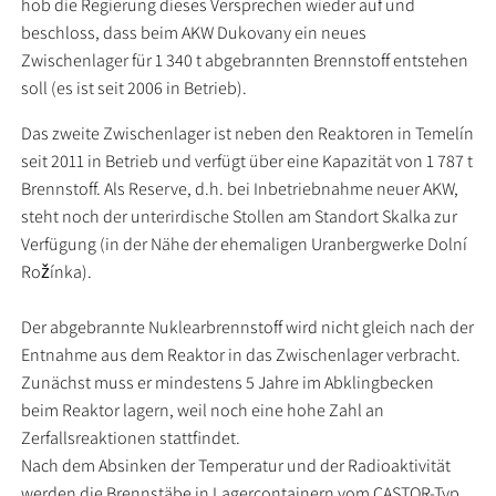
hob die Regierung dieses Versprechen wieder auf und
beschloss, dass beim AKW Dukovany ein neues
Zwischenlager für 1 340 t abgebrannten Brennstoff entstehen
soll (es ist seit 2006 in Betrieb).
Das zweite Zwischenlager ist neben den Reaktoren in Temelín
seit 2011 in Betrieb und verfügt über eine Kapazität von 1 787 t
Brennstoff. Als Reserve, d.h. bei Inbetriebnahme neuer AKW,
steht noch der unterirdische Stollen am Standort Skalka zur
Verfügung (in der Nähe der ehemaligen Uranbergwerke Dolní
Rožínka).
Der abgebrannte Nuklearbrennstoff wird nicht gleich nach der
Entnahme aus dem Reaktor in das Zwischenlager verbracht.
Zunächst muss er mindestens 5 Jahre im Abklingbecken
beim Reaktor lagern, weil noch eine hohe Zahl an
Zerfallsreaktionen stattfindet.
Nach dem Absinken der Temperatur und der Radioaktivität
werden die Brennstäbe in Lagercontainern vom CASTOR-Typ